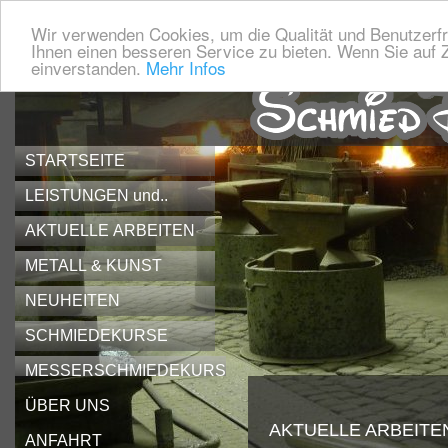
Wir verwenden Cookies, um die Qualität und Benutzerfr
Ihnen einen besseren Service zu bieten. Wenn Sie auf Z
einverstanden.
Mehr Infos
STARTSEITE
LEISTUNGEN und..
AKTUELLE ARBEITEN
METALL & KUNST
NEUHEITEN
SCHMIEDEKURSE
MESSERSCHMIEDEKURS
ÜBER UNS
AKTUELLE ARBEITE
ANFAHRT