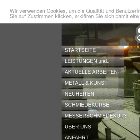
Wir verwenden Cookies, um die Qualität und Benutzerfr
Sie auf Zustimmen klicken, erklären Sie sich damit ein
STARTSEITE
LEISTUNGEN und..
AKTUELLE ARBEITEN
METALL & KUNST
NEUHEITEN
SCHMIEDEKURSE
MESSERSCHMIEDEKURS
ÜBER UNS
ANFAHRT